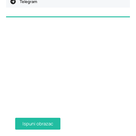
Telegram
Dostava računa e-mailom
Aktivirajte dostavu računa e-mailom
ispunjavanjem obrasca i primajte račune u
digitalnom obliku na svoju e-mail adresu.
Ispuni obrazac