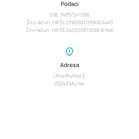
Podaci
OIB: 74557241266
Žiro račun: HR 51 23900011199003440
Žiro račun: HR 53 24020061100616946
Adresa
Ulica Butina 2,
22243 Murter