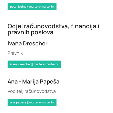
petar.jezina@murtela-murter.hr
Odjel računovodstva, financija i
pravnih poslova
Ivana Drescher
Pravnik
ivana.drescher@murtela-murter.hr
Ana - Marija Papeša
Voditelj računovodstva
ana.papesa@murtela-murter.hr