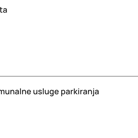
ata
omunalne usluge parkiranja