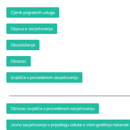
Cjenik pogrebnih usluga
Objava e-savjetovanja
Obrazloženje
Obrazac
Izvješća o provedenom savjetovanju
Obrazac izvješća o provedenom savjetovanju
Javno savjetovanje o prijedlogu odluke o visini godišnje nakande