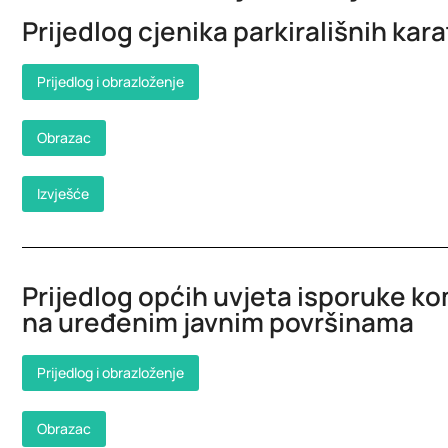
Prijedlog cjenika parkirališnih kar
Prijedlog i obrazloženje
Obrazac
Izvješće
Prijedlog općih uvjeta isporuke k
na uređenim javnim površinama
Prijedlog i obrazloženje
Obrazac