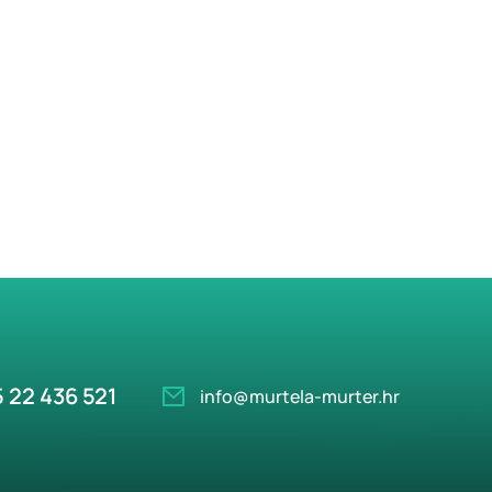
 22 436 521
info@murtela-murter.hr