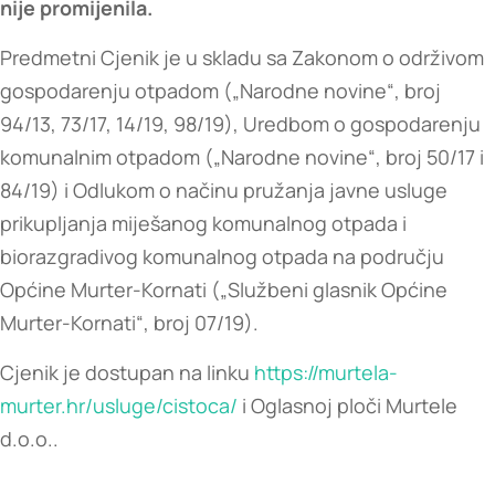
nije promijenila.
Predmetni Cjenik je u skladu sa Zakonom o održivom
gospodarenju otpadom („Narodne novine“, broj
94/13, 73/17, 14/19, 98/19), Uredbom o gospodarenju
komunalnim otpadom („Narodne novine“, broj 50/17 i
84/19) i Odlukom o načinu pružanja javne usluge
prikupljanja miješanog komunalnog otpada i
biorazgradivog komunalnog otpada na području
Općine Murter-Kornati („Službeni glasnik Općine
Murter-Kornati“, broj 07/19).
Cjenik je dostupan na linku
https://murtela-
murter.hr/usluge/cistoca/
i Oglasnoj ploči Murtele
d.o.o..