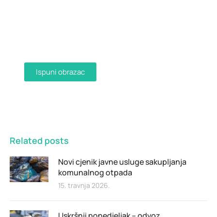
Dostava računa e-mailom
Aktivirajte dostavu računa e-mailom
ispunjavanjem obrasca i primajte račune u
digitalnom obliku na svoju e-mail adresu.
Ispuni obrazac
Related posts
Novi cjenik javne usluge sakupljanja
komunalnog otpada
15. travnja 2026.
Uskršnji ponedjeljak – odvoz