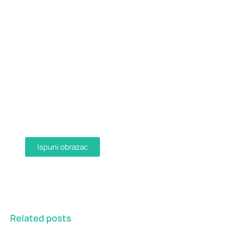
Dostava računa e-mailom
Aktivirajte dostavu računa e-mailom
ispunjavanjem obrasca i primajte račune u
digitalnom obliku na svoju e-mail adresu.
Ispuni obrazac
Related posts