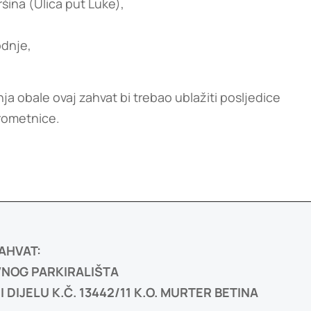
ršina (Ulica put Luke),
odnje,
enja obale ovaj zahvat bi trebao ublažiti posljedice
prometnice.
AHVAT:
VNOG PARKIRALIŠTA
 I DIJELU K.Č. 13442/11 K.O. MURTER BETINA