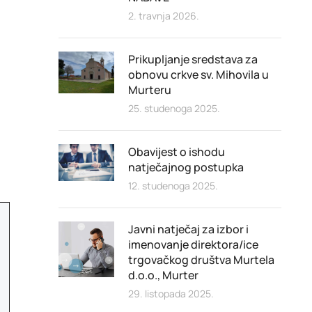
2. travnja 2026.
Prikupljanje sredstava za
obnovu crkve sv. Mihovila u
Murteru
25. studenoga 2025.
Obavijest o ishodu
natječajnog postupka
12. studenoga 2025.
Javni natječaj za izbor i
imenovanje direktora/ice
trgovačkog društva Murtela
d.o.o., Murter
29. listopada 2025.