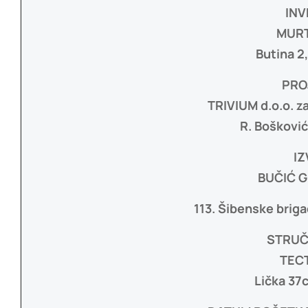
INV
MURT
Butina 2
PRO
TRIVIUM d.o.o. za
R. Bošković
I
BUČIĆ G
113. Šibenske brig
STRUČ
TECT
Lička 37