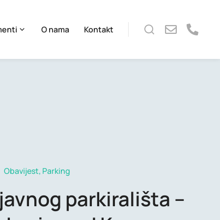
menti
O nama
Kontakt
Obavijest
,
Parking
javnog parkirališta –