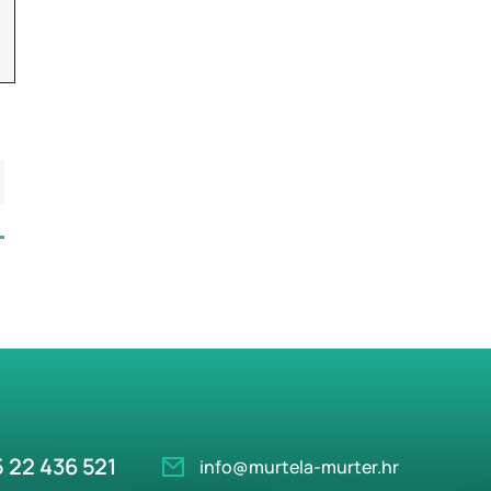
 22 436 521
info@murtela-murter.hr