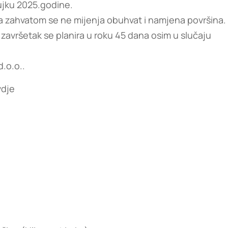
ujku 2025.godine.
a zahvatom se ne mijenja obuhvat i namjena površina.
 završetak se planira u roku 45 dana osim u slučaju
d.o.o..
vdje