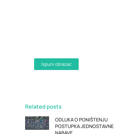
Dostava računa e-
mailom
Aktivirajte dostavu računa e-
mailom ispunjavanjem obrasca i
primajte račune u digitalnom
obliku na svoju e-mail adresu.
Ispuni obrazac
Related posts
ODLUKA O PONIŠTENJU
POSTUPKA JEDNOSTAVNE
NABAVE