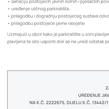
• sanaciju postojećih javnih kolnih i pješačkih pov
• uređenje uličnog parkirališta,
• prilagodbu i dogradnju postojećeg sustava odv
• prilagodbu postojeće javne rasvjete.
Uzimajući u obzir kako je parkiralište u zoni plavlj
plavljena te isto usporiti dok se ne uredi ostatak 
Z
UREĐENJE JA
NA K.Č. 2222675, DIJELU K.Č. 13442/1