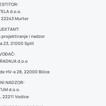
ESTITOR:
ELA d.o.o.
, 22243 Murter
JEKTANT:
 projektiranje i nadzor
a 23, 21000 Split
ZVOĐAČ:
RADNJA d.o.o
ade HV-a 28, 22000 Bilice
NI NADZOR:
UM d.o.o.
c, 22211 Vodice