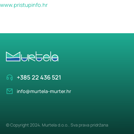
www.pristupinfo.hr
+385 22 436 521
info@murtela-murter.hr
© Copyright 2024. Murtela d.o.o.. Sva prava pridržana