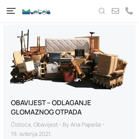
content
OBAVIJEST – ODLAGANJE
GLOMAZNOG OTPADA
Čistoća
,
Obavijest
By
Ana Papeša
19. svibnja 2021.