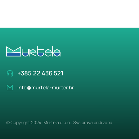
+385 22 436 521
info@murtela-murter.hr
© Copyright 2024. Murtela d.o.o.. Sva prava pridržana