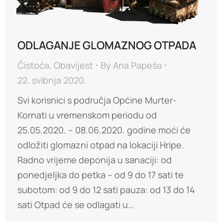
ODLAGANJE GLOMAZNOG OTPADA
Čistoća
,
Obavijest
By
Ana Papeša
22. svibnja 2020.
Svi korisnici s područja Općine Murter-
Kornati u vremenskom periodu od
25.05.2020. – 08.06.2020. godine moći će
odložiti glomazni otpad na lokaciji Hripe.
Radno vrijeme deponija u sanaciji: od
ponedjeljka do petka – od 9 do 17 sati te
subotom: od 9 do 12 sati pauza: od 13 do 14
sati Otpad će se odlagati u…