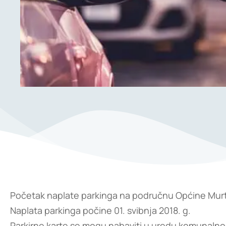
Početak naplate parkinga na područnu Općine Murte
Naplata parkinga počine 01. svibnja 2018. g.
Parkirne karte se mogu nabaviti u uredu komunalnog 