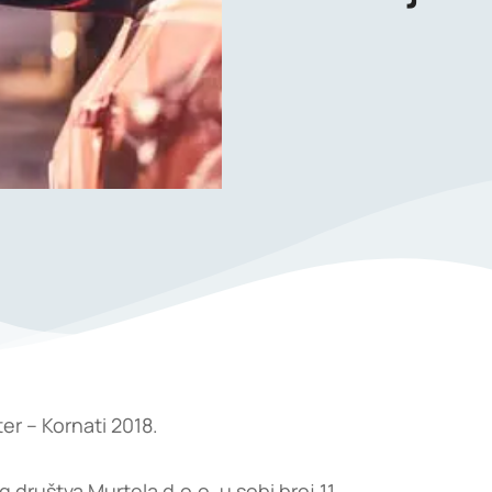
r – Kornati 2018.
društva Murtela d.o.o. u sobi broj 11.