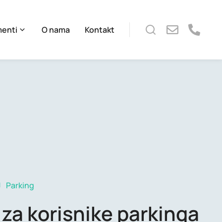
menti
O nama
Kontakt
Parking
 za korisnike parkinga