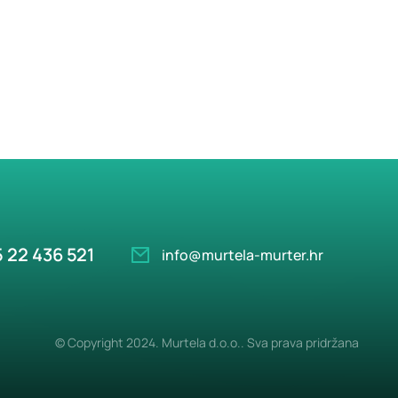
 22 436 521
info@murtela-murter.hr
© Copyright 2024. Murtela d.o.o.. Sva prava pridržana