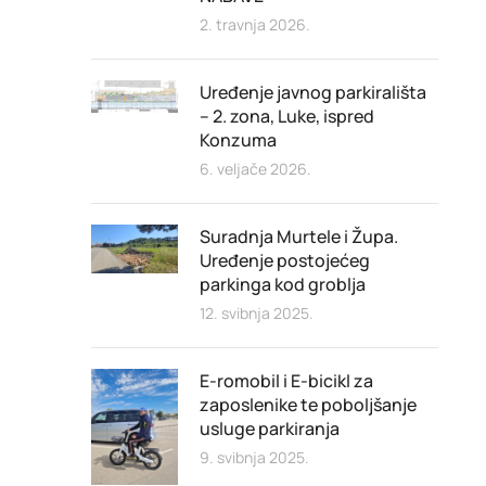
2. travnja 2026.
Uređenje javnog parkirališta
– 2. zona, Luke, ispred
Konzuma
6. veljače 2026.
Suradnja Murtele i Župa.
Uređenje postojećeg
parkinga kod groblja
12. svibnja 2025.
E-romobil i E-bicikl za
zaposlenike te poboljšanje
usluge parkiranja
9. svibnja 2025.