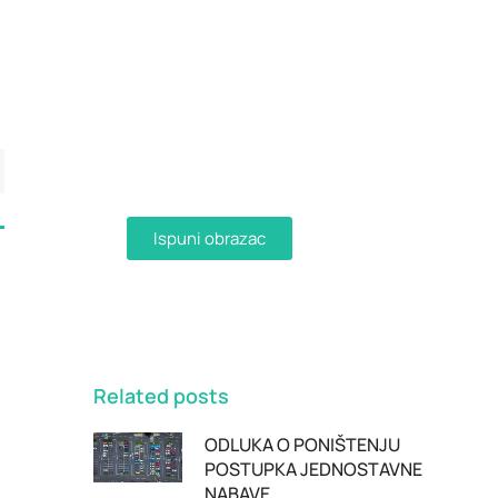
Dostava računa e-
mailom
Aktivirajte dostavu računa e-
mailom ispunjavanjem obrasca i
primajte račune u digitalnom
obliku na svoju e-mail adresu.
Ispuni obrazac
Related posts
ODLUKA O PONIŠTENJU
POSTUPKA JEDNOSTAVNE
NABAVE