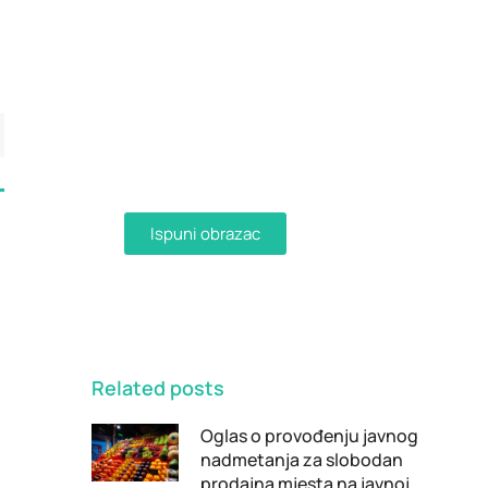
Dostava računa e-
mailom
Aktivirajte dostavu računa e-
mailom ispunjavanjem obrasca i
primajte račune u digitalnom
obliku na svoju e-mail adresu.
Ispuni obrazac
Related posts
Oglas o provođenju javnog
nadmetanja za slobodan
prodajna mjesta na javnoj