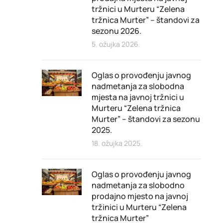
tržnici u Murteru “Zelena
tržnica Murter” – štandovi za
sezonu 2026.
5. ožujka 2026.
Oglas o provođenju javnog
nadmetanja za slobodna
mjesta na javnoj tržnici u
Murteru “Zelena tržnica
Murter” – štandovi za sezonu
2025.
18. ožujka 2025.
Oglas o provođenju javnog
nadmetanja za slobodno
prodajno mjesto na javnoj
tržinici u Murteru “Zelena
tržnica Murter”