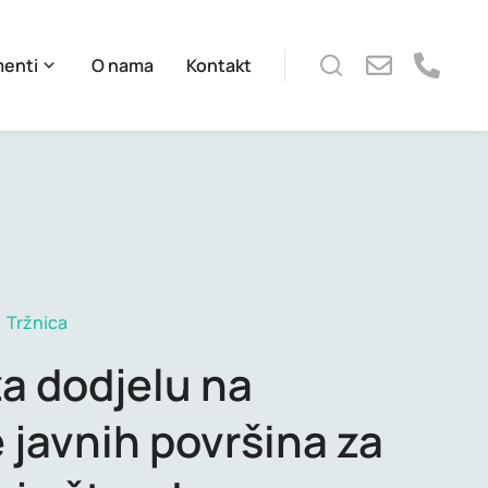
menti
O nama
Kontakt
Tržnica
za dodjelu na
 javnih površina za