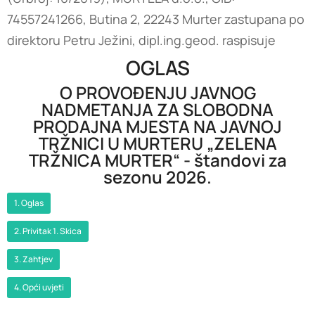
74557241266, Butina 2, 22243 Murter zastupana po
direktoru Petru Ježini, dipl.ing.geod. raspisuje
OGLAS
O PROVOĐENJU JAVNOG
NADMETANJA ZA SLOBODNA
PRODAJNA MJESTA NA JAVNOJ
TRŽNICI U MURTERU „ZELENA
TRŽNICA MURTER“ - štandovi za
sezonu 2026.
1. Oglas
2. Privitak 1. Skica
3. Zahtjev
4. Opći uvjeti