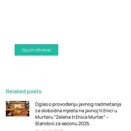
Dostava računa e-mailom
Aktivirajte dostavu računa e-mailom
ispunjavanjem obrasca i primajte račune u
digitalnom obliku na svoju e-mail adresu.
Ispuni obrazac
Related posts
Oglas o provođenju javnog nadmetanja
za slobodna mjesta na javnoj tržnici u
Murteru “Zelena tržnica Murter” –
štandovi za sezonu 2025.