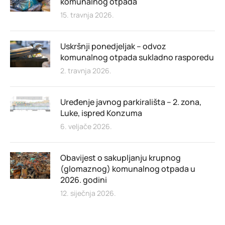
komunalnog otpada
15. travnja 2026.
Uskršnji ponedjeljak – odvoz
komunalnog otpada sukladno rasporedu
2. travnja 2026.
Uređenje javnog parkirališta – 2. zona,
Luke, ispred Konzuma
6. veljače 2026.
Obavijest o sakupljanju krupnog
(glomaznog) komunalnog otpada u
2026. godini
12. siječnja 2026.