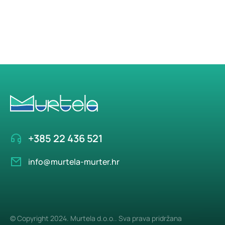
+385 22 436 521
info@murtela-murter.hr
© Copyright 2024. Murtela d.o.o.. Sva prava pridržana