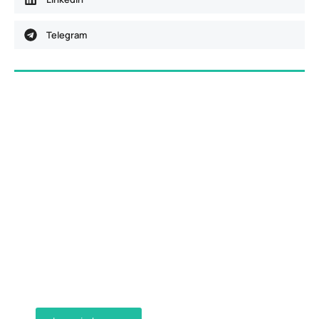
Telegram
Dostava računa e-mailom
Aktivirajte dostavu računa e-mailom
ispunjavanjem obrasca i primajte račune u
digitalnom obliku na svoju e-mail adresu.