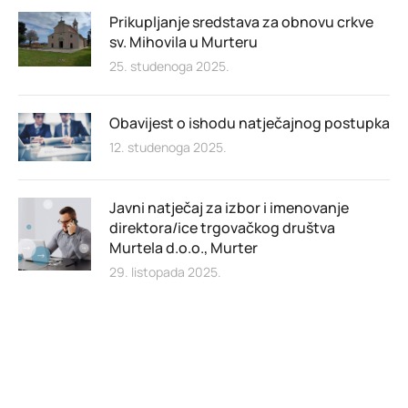
Prikupljanje sredstava za obnovu crkve
sv. Mihovila u Murteru
25. studenoga 2025.
Obavijest o ishodu natječajnog postupka
12. studenoga 2025.
Javni natječaj za izbor i imenovanje
direktora/ice trgovačkog društva
Murtela d.o.o., Murter
29. listopada 2025.