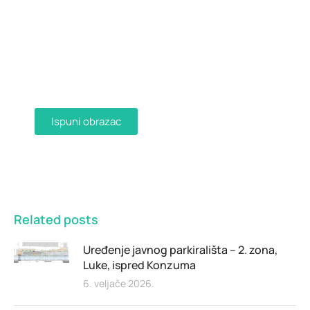
Dostava računa e-mailom
Aktivirajte dostavu računa e-mailom
ispunjavanjem obrasca i primajte račune u
digitalnom obliku na svoju e-mail adresu.
Ispuni obrazac
Related posts
Uređenje javnog parkirališta – 2. zona,
Luke, ispred Konzuma
6. veljače 2026.