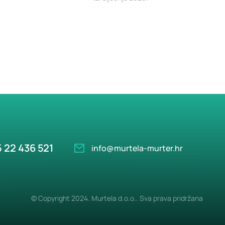
 22 436 521
info@murtela-murter.hr
© Copyright 2024. Murtela d.o.o.. Sva prava pridržana