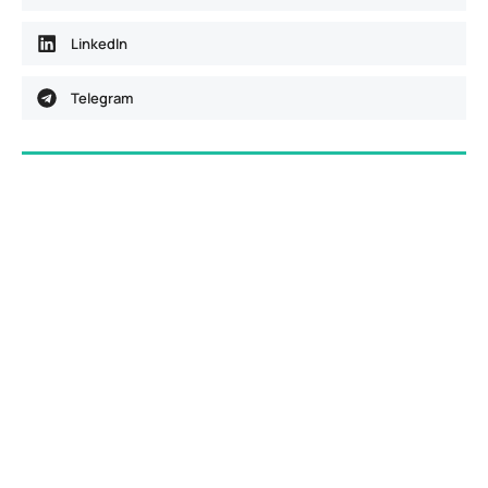
LinkedIn
Telegram
Dostava računa e-mailom
Aktivirajte dostavu računa e-mailom
ispunjavanjem obrasca i primajte račune u
digitalnom obliku na svoju e-mail adresu.