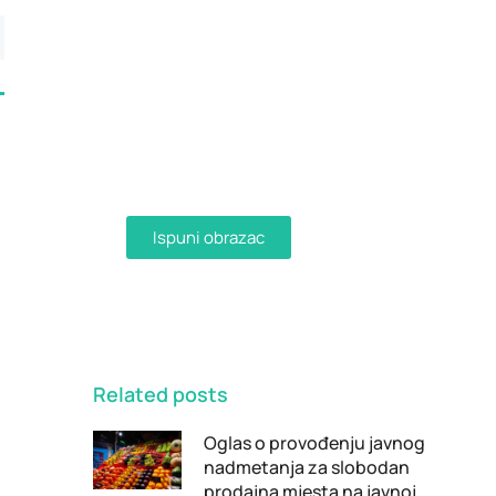
Dostava računa e-
mailom
Aktivirajte dostavu računa e-
mailom ispunjavanjem obrasca i
primajte račune u digitalnom
obliku na svoju e-mail adresu.
Ispuni obrazac
Related posts
Oglas o provođenju javnog
nadmetanja za slobodan
prodajna mjesta na javnoj