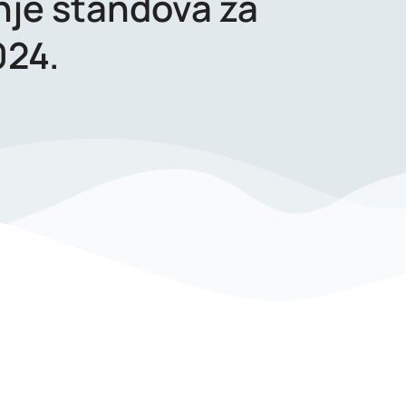
nje štandova za
024.