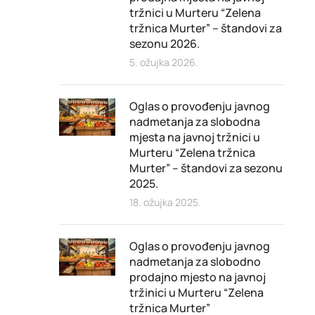
tržnici u Murteru “Zelena
tržnica Murter” – štandovi za
sezonu 2026.
5. ožujka 2026.
Oglas o provođenju javnog
nadmetanja za slobodna
mjesta na javnoj tržnici u
Murteru “Zelena tržnica
Murter” – štandovi za sezonu
2025.
18. ožujka 2025.
Oglas o provođenju javnog
nadmetanja za slobodno
prodajno mjesto na javnoj
tržinici u Murteru “Zelena
tržnica Murter”