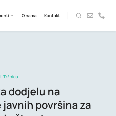
menti
O nama
Kontakt
Tržnica
za dodjelu na
 javnih površina za