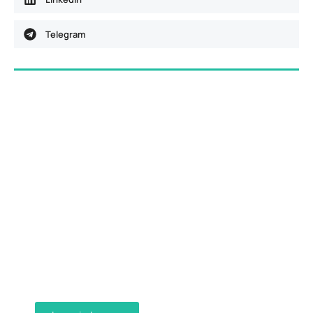
Telegram
Dostava računa e-mailom
Aktivirajte dostavu računa e-mailom
ispunjavanjem obrasca i primajte račune u
digitalnom obliku na svoju e-mail adresu.