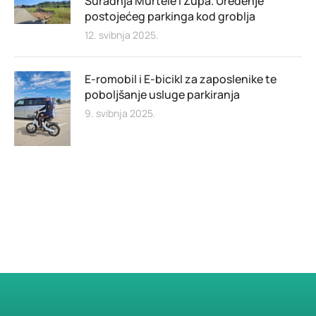
Suradnja Murtele i Župa. Uređenje
postojećeg parkinga kod groblja
12. svibnja 2025.
E-romobil i E-bicikl za zaposlenike te
poboljšanje usluge parkiranja
9. svibnja 2025.