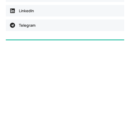
LinkedIn
Telegram
Dostava računa e-mailom
Aktivirajte dostavu računa e-mailom
ispunjavanjem obrasca i primajte račune u
digitalnom obliku na svoju e-mail adresu.