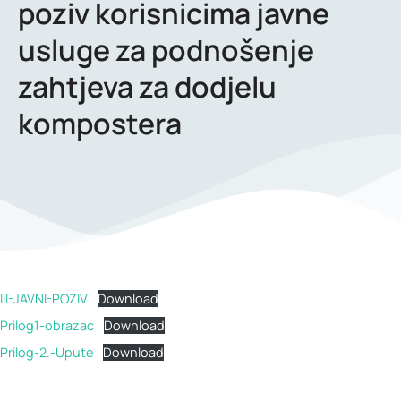
poziv korisnicima javne
usluge za podnošenje
zahtjeva za dodjelu
kompostera
III-JAVNI-POZIV
Download
Prilog1-obrazac
Download
Prilog-2.-Upute
Download