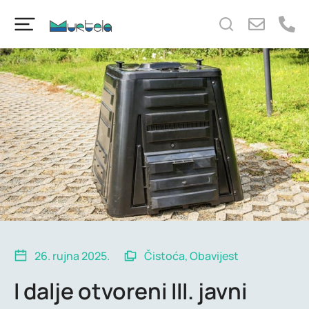
content
26. rujna 2025.
Čistoća
,
Obavijest
I dalje otvoreni III. javni