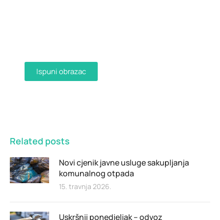
Dostava računa e-mailom
Aktivirajte dostavu računa e-mailom
ispunjavanjem obrasca i primajte račune u
digitalnom obliku na svoju e-mail adresu.
Ispuni obrazac
Related posts
Novi cjenik javne usluge sakupljanja
komunalnog otpada
15. travnja 2026.
Uskršnji ponedjeljak – odvoz