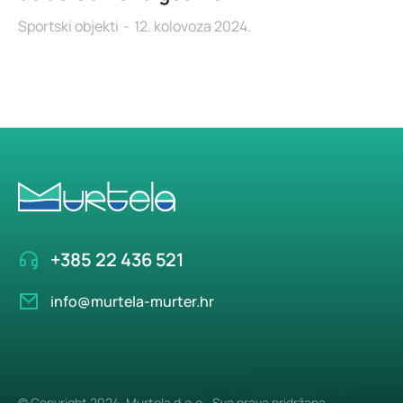
Sportski objekti
12. kolovoza 2024.
+385 22 436 521
info@murtela-murter.hr
© Copyright 2024. Murtela d.o.o.. Sva prava pridržana