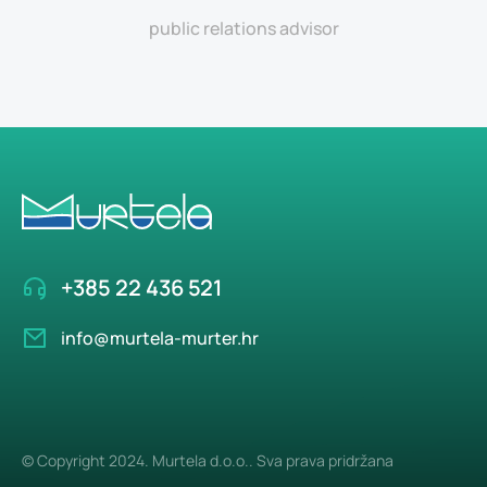
public relations advisor
+385 22 436 521
info@murtela-murter.hr
© Copyright 2024. Murtela d.o.o.. Sva prava pridržana