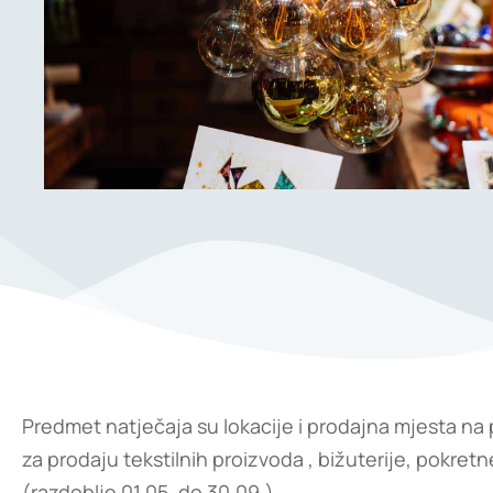
Predmet natječaja su lokacije i prodajna mjesta na
za prodaju tekstilnih proizvoda , bižuterije, pokretn
(razdoblje 01.05. do 30.09.)