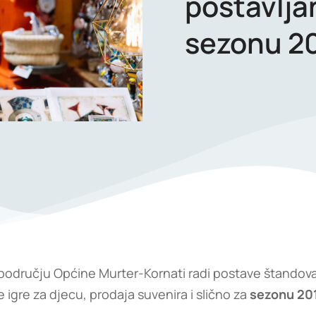
postavlj
sezonu 20
 području Općine Murter-Kornati radi postave štandov
e igre za djecu, prodaja suvenira i slično za
sezonu 20