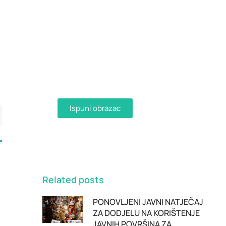
Dostava računa e-
mailom
Aktivirajte dostavu računa e-
mailom ispunjavanjem obrasca i
primajte račune u digitalnom
obliku na svoju e-mail adresu.
Ispuni obrazac
Related posts
PONOVLJENI JAVNI NATJEČAJ
ZA DODJELU NA KORIŠTENJE
JAVNIH POVRŠINA ZA