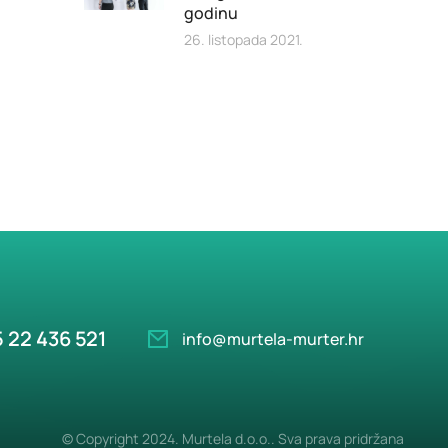
godinu
26. listopada 2021.
 22 436 521
info@murtela-murter.hr
© Copyright 2024. Murtela d.o.o.. Sva prava pridržana