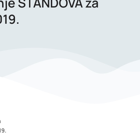
anje ŠTANDOVA za
19.
a
19.